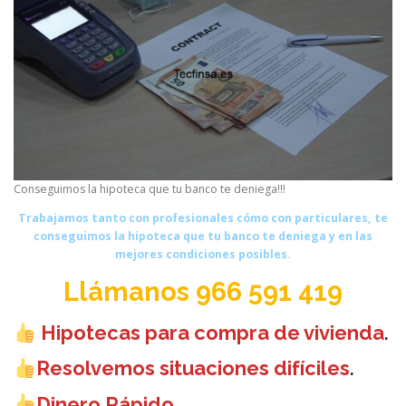
Conseguimos la hipoteca que tu banco te deniega!!!
Trabajamos tanto con profesionales cómo con particulares, te
conseguimos la hipoteca que tu banco te deniega y en las
mejores condiciones posibles.
Llámanos 966 591 419
Hipotecas para compra de vivienda
.
Resolvemos situaciones difíciles
.
Dinero Rápido
.