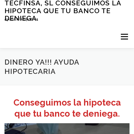
TECFINSA, SL CONSEGUIMOS LA
Saltar
al
HIPOTECA QUE TU BANCO TE
contenido
DENIEGA.
Ayuda a la hipoteca
Menú
DINERO YA!!! AYUDA HIPOTECARIA
DINERO YA!!! AYUDA
HIPOTECARIA
¡SOLUCIONES EN PRÉSTAMOS HIPOTECARIOS!
Conseguimos la hipoteca
PERITACIONES JUDICIALES INMOBILIARIAS
que tu banco te deniega.
CONTACTO