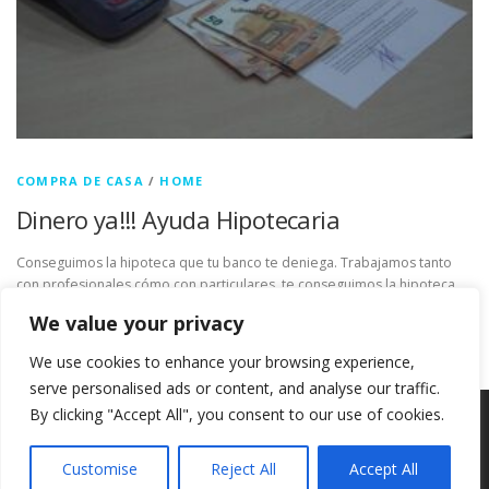
COMPRA DE CASA
/
HOME
Dinero ya!!! Ayuda Hipotecaria
Conseguimos la hipoteca que tu banco te deniega. Trabajamos tanto
con profesionales cómo con particulares, te conseguimos la hipoteca
que tu banco te deniega y en las mejores condiciones posibles. …
We value your privacy
We use cookies to enhance your browsing experience,
serve personalised ads or content, and analyse our traffic.
By clicking "Accept All", you consent to our use of cookies.
Copyright © 2026 Tecfinsa, SL Conseguimos la Hipoteca que tu
banco te deniega.
–
Tema
OnePress
hecho por FameThemes
Customise
Reject All
Accept All