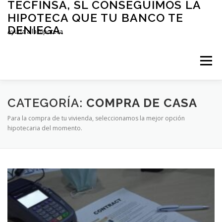
TECFINSA, SL CONSEGUIMOS LA
Saltar
al
HIPOTECA QUE TU BANCO TE
contenido
DENIEGA.
Ayuda a la hipoteca
Menú
DINERO YA!!! AYUDA HIPOTECARIA
CATEGORÍA:
COMPRA DE CASA
Para la compra de tu vivienda, seleccionamos la mejor opción
hipotecaria del momento.
¡SOLUCIONES EN PRÉSTAMOS HIPOTECARIOS!
PERITACIONES JUDICIALES INMOBILIARIAS
CONTACTO