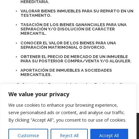
HEREDITARIA.
VALORAR BIENES INMUEBLES PARA SU REPARTO EN UN
TESTAMENTO.
TASACIÓN DE LOS BIENES GANANCIALES PARA UNA
SEPARACIÓN Y/O DISOLUCIÓN DE CARÁCTER
MERCANTIL.
CONOCER EL VALOR DE LOS BIENES PARA UNA
SEPARACIÓN MATRIMONIAL O DIVORCIO.
OBTENER EL PRECIO DE MERCADO DE UN INMUEBLE
PARA SU POSTERIOR COMPRA/VENTA Y/O ALQUILER.
APORTACIÓN DE INMUEBLES A SOCIEDADES
MERCANTILES.
(Información Comercial sin valor Contractual)
We value your privacy
We use cookies to enhance your browsing experience,
serve personalised ads or content, and analyse our traffic.
By clicking "Accept All", you consent to our use of cookies.
Copyright © 2026 Tecfinsa, SL Conseguimos la Hipoteca que tu
banco te deniega.
–
Tema
OnePress
hecho por FameThemes
Customise
Reject All
Accept All